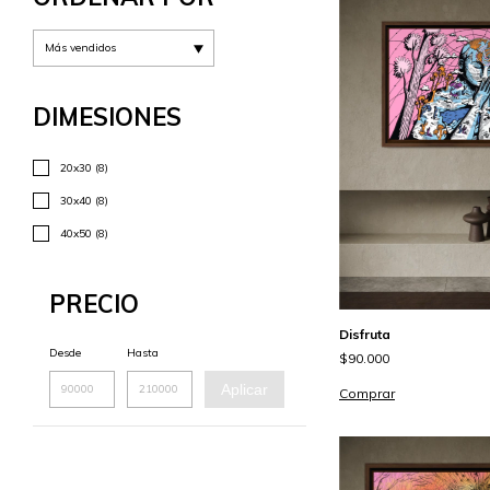
DIMESIONES
20x30 (8)
30x40 (8)
40x50 (8)
PRECIO
Disfruta
Desde
Hasta
$90.000
Aplicar
Comprar