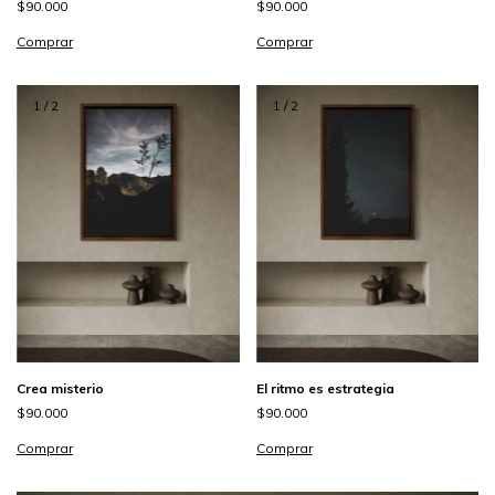
$90.000
$90.000
Comprar
Comprar
1
/
2
1
/
2
Crea misterio
El ritmo es estrategia
$90.000
$90.000
Comprar
Comprar