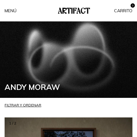
0
MENÚ
CARRITO
ANDY MORAW
FILTRAR Y ORDENAR
1
/
2