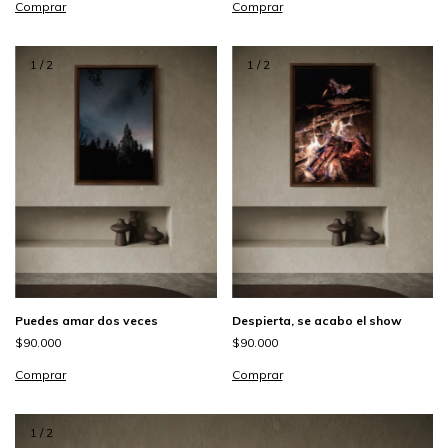
Comprar
Comprar
1
/
2
1
/
2
Puedes amar dos veces
Despierta, se acabo el show
$90.000
$90.000
Comprar
Comprar
1
/
2