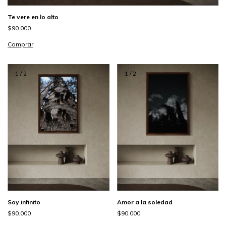
Te vere en lo alto
$90.000
Comprar
1
/
2
1
/
2
Soy infinito
Amor a la soledad
$90.000
$90.000